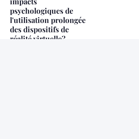
impacts
psychologiques de
l'utilisation prolongée
des dispositifs de
réalité virtuelle?
5 juin 2024
6 min
HIGH TECH
Comment utiliser la
technologie NFC pour
améliorer l'expérience
client dans le
commerce de détail ?
14 août 2024
5 min
HIGH TECH
Comparatif home