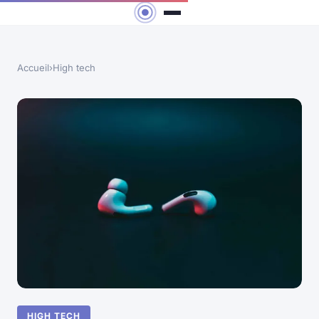
Accueil
›
High tech
HIGH TECH